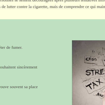
sonnes se sentent découragées après plusieurs tentatives infr
as de lutter contre la cigarette, mais de comprendre ce qui mai
ter de fumer.
 souhaitent sincèrement
trouve souvent sa place