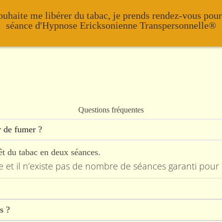
ouhaite me libérer du tabac, je prends rendez-vous pou
séance d'Hypnose Ericksonienne Transpersonnelle®
Questions fréquentes
r de fumer ?
êt du tabac en deux séances.
t il n’existe pas de nombre de séances garanti pour le
is ?