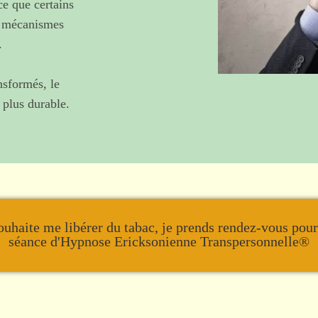
e que certains
s mécanismes
.
nsformés, le
 plus durable.
ouhaite me libérer du tabac, je prends rendez-vous pou
séance d'Hypnose Ericksonienne Transpersonnelle®